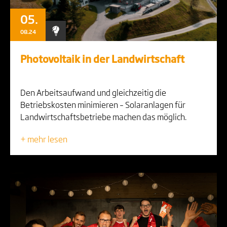
05.
08.24
Photovoltaik in der Landwirtschaft
Den Arbeitsaufwand und gleichzeitig die
Betriebskosten minimieren – Solaranlagen für
Landwirtschaftsbetriebe machen das möglich.
+ mehr lesen